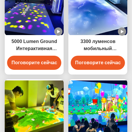
5000 Lumen Ground
3300 луменсов
Интерактивная
мобильный
проекционная игра
интерактивный
Поговорите сейчас
Поговорите сейчас
полный проектор
игровой план для
детей