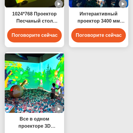
1024*768 Проектор
Интерактивный
Песчаный стол
проектор 3400 мм
Интерактивная
игровая система
проекционная игра
Поговорите сейчас
Магическая живопись
Поговорите сейчас
3400 люмен
для детей
Все в одном
проекторе 3D