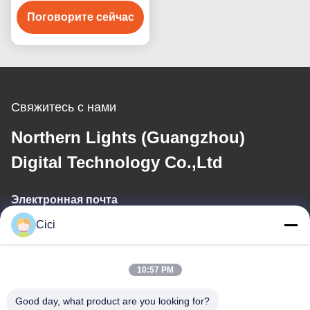
интерактивный видео
Стены Стреш-Болл
Поговорите сейчас
Проекция
Свяжитесь с нами
Northern Lights (Guangzhou)
Digital Technology Co.,Ltd
Электронная почта
Cici
sales03@bjgprojection.com
10:57 PM
Наш адрес
Good day, what product are you looking for?
Адрес