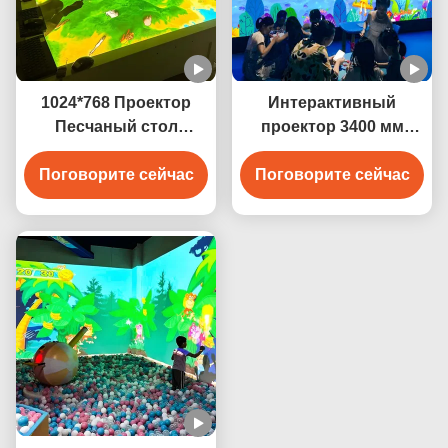
1024*768 Проектор
Интерактивный
Песчаный стол
проектор 3400 мм
Интерактивная
игровая система
проекционная игра
Поговорите сейчас
Магическая живопись
Поговорите сейчас
3400 люмен
для детей