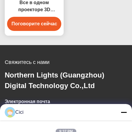
Все в одном
проекторе 3D
интерактивный видео
Стены Стреш-Болл
Поговорите сейчас
Проекция
Свяжитесь с нами
Northern Lights (Guangzhou)
Digital Technology Co.,Ltd
Электронная почта
Cici
sales03@bjgprojection.com
9:37 PM