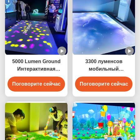
5000 Lumen Ground
3300 луменсов
Интерактивная
мобильный
проекционная игра
интерактивный
Поговорите сейчас
Поговорите сейчас
полный проектор
игровой план для
детей