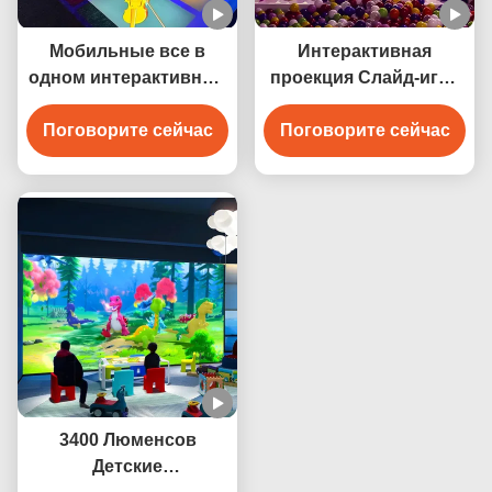
Мобильные все в
Интерактивная
одном интерактивные
проекция Слайд-игра
игры Проекторная
Торговый центр
машина Культурный
Поговорите сейчас
Поговорите сейчас
Интерактивный
туризм
проектор
3400 Люменсов
Детские