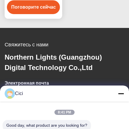
интерактивные игры
Поговорите сейчас
для живописи
Интерактивная
система проекции на
стене
Свяжитесь с нами
Northern Lights (Guangzhou)
Digital Technology Co.,Ltd
Электронная почта
Cici
sales03@bjgprojection.com
8:41 PM
Наш адрес
Good day, what product are you looking for?
Адрес