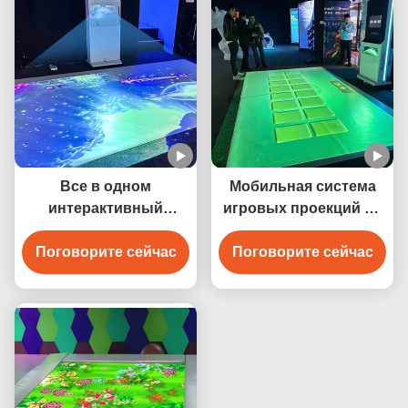
Все в одном
Мобильная система
интерактивный
игровых проекций на
игровой зал
полу Интерактивная
Поговорите сейчас
интерактивная
проекционная машина
Поговорите сейчас
проекция для детей