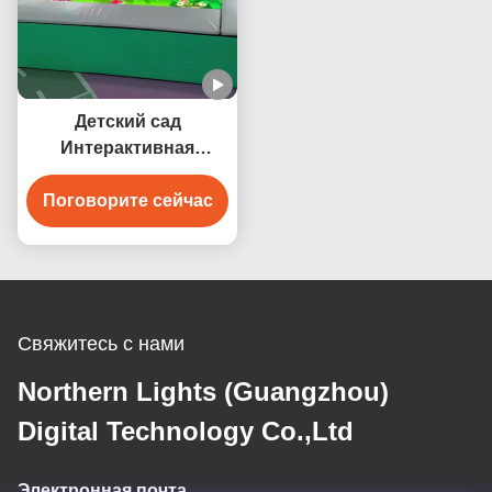
Детский сад
Интерактивная
проекция Игра на
батуте Использование
Поговорите сейчас
в помещении
Свяжитесь с нами
Northern Lights (Guangzhou)
Digital Technology Co.,Ltd
Электронная почта