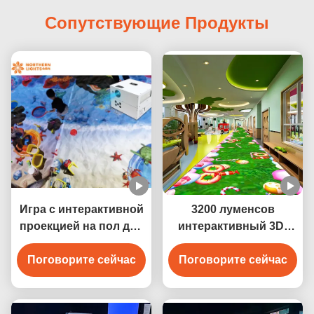
Сопутствующие Продукты
Игра с интерактивной
3200 луменсов
проекцией на пол для
интерактивный 3D-
парка развлечений
проектор для
Поговорите сейчас
оформления гостиниц
Поговорите сейчас