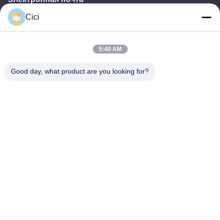
Cici
sales03@bjgprojection.com
5:40 AM
Наш адрес
Good day, what product are you looking for?
Адрес
Подразделение А 101, здание 3С, Хуачуангль, дорога Хуатенг,
район Панью, город Гуанчжоу, Китай
Телефон
0086-19128770167
Политика конфиденциальности
|
Карта сайта
Качество Китая хорошее Интерактивная проекция на стене