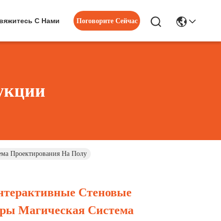
вяжитесь С Нами
Поговорите Сейчас
укции
ема Проектирования На Полу
нтерактивные Стеновые
ры Магическая Система