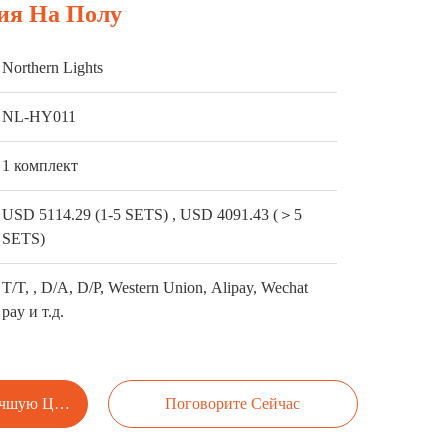
ия На Полу
Northern Lights
NL-HY011
1 комплект
USD 5114.29 (1-5 SETS) , USD 4091.43 (＞5
SETS)
T/T, , D/A, D/P, Western Union, Alipay, Wechat
pay и т.д.
учшую Цену
Поговорите Сейчас