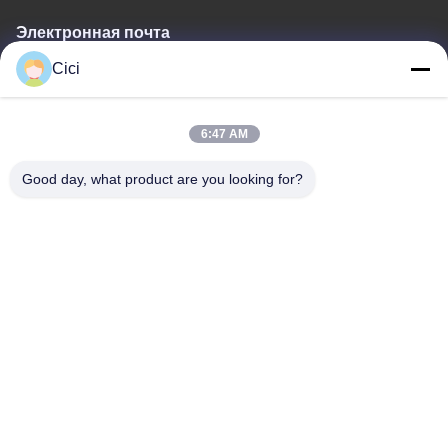
Электронная почта
Cici
sales03@bjgprojection.com
6:47 AM
Наш адрес
Good day, what product are you looking for?
Адрес
Подразделение А 101, здание 3С, Хуачуангль, дорога Хуатенг,
район Панью, город Гуанчжоу, Китай
Телефон
0086-19128770167
Политика конфиденциальности
|
Карта сайта