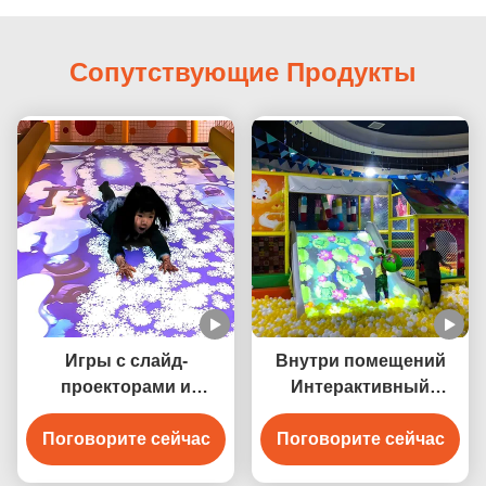
Сопутствующие Продукты
Игры с слайд-
Внутри помещений
проекторами и
Интерактивный
интерактивными
Игровой Проектор
Поговорите сейчас
проекторами
Поговорите сейчас
Система 1024 * 768
разрешение