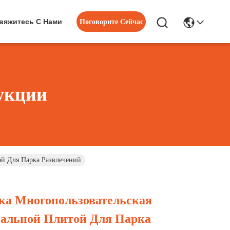
вяжитесь С Нами
Поговорите Сейчас
укции
ой Для Парка Развлечений
ка Многопользовательская
вальной Плитой Для Парка