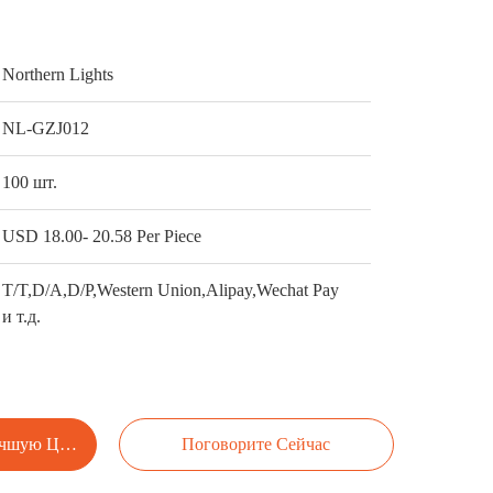
Northern Lights
NL-GZJ012
100 шт.
USD 18.00- 20.58 Per Piece
T/T,D/A,D/P,Western Union,Alipay,Wechat Pay
и т.д.
учшую Цену
Поговорите Сейчас