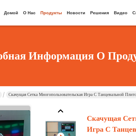
Домой
О Нас
Продукты
Новости
Решения
Видео
С
обная Информация О Прод
Скачущая Сетка Многопользовательская Игра С Танцевальной Плит
Скачущая Сет
Игра С Танце