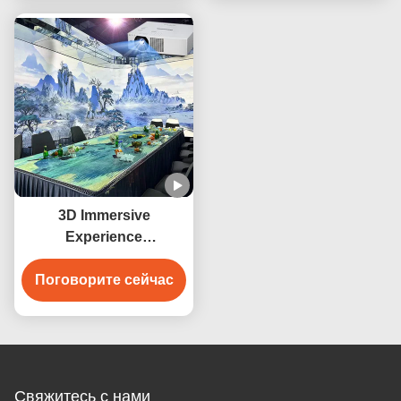
проектор, арт-объект,
проектор, арт-объект,
интерактивный
интерактивный
проектор для
проектор для
столовой
столовой
3D Immersive
Experience
Проекционный зал
Поговорите сейчас
Интерактивная
система отображения
Голограммный
проектор 360-
градусный стенный
экран Банкетный зал
Свяжитесь с нами