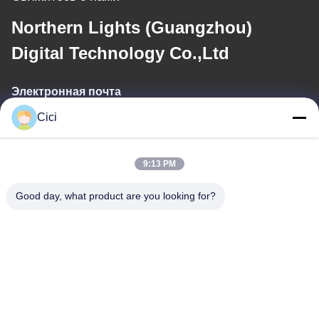
Northern Lights (Guangzhou)
Digital Technology Co.,Ltd
Электронная почта
Cici
sales03@bjgprojection.com
9:13 PM
Наш адрес
Good day, what product are you looking for?
Адрес
Подразделение А 101, здание 3С, Хуачуангль, дорога Хуатенг,
район Панью, город Гуанчжоу, Китай
Телефон
0086-19128770167