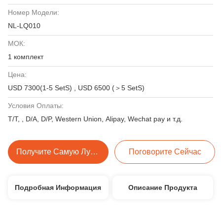
Номер Модели:
NL-LQ010
МОК:
1 комплект
Цена:
USD 7300(1-5 SetS) , USD 6500 (＞5 SetS)
Условия Оплаты:
T/T, , D/A, D/P, Western Union, Alipay, Wechat pay и т.д.
Получите Самую Лучшую Цену
Поговорите Сейчас
Подробная Информация
Описание Продукта