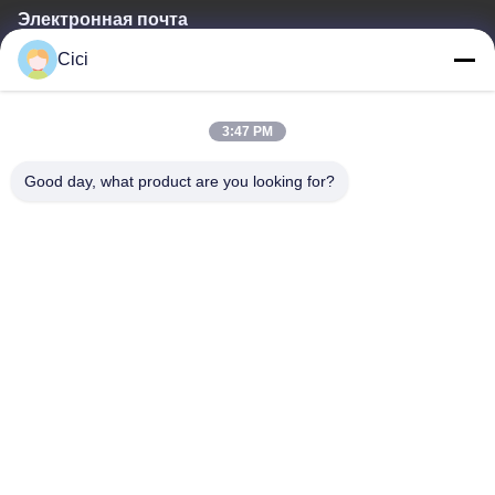
Электронная почта
Cici
sales03@bjgprojection.com
3:47 PM
Наш адрес
Good day, what product are you looking for?
Адрес
Подразделение А 101, здание 3С, Хуачуангль, дорога Хуатенг,
район Панью, город Гуанчжоу, Китай
Телефон
0086-19128770167
Политика конфиденциальности
|
Карта сайта