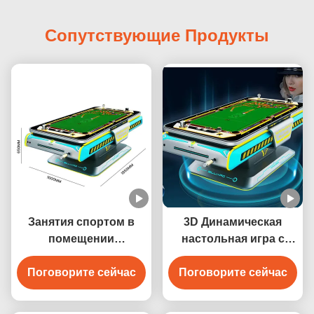
Сопутствующие Продукты
Занятия спортом в
3D Динамическая
помещении
настольная игра с
Автоматическая 3D
проекцией Снукер
Поговорите сейчас
интерактивная
Поговорите сейчас
Интерактивная 3D
проекция
цифровая бильярдная
Бильярдный игровой
игровая машина