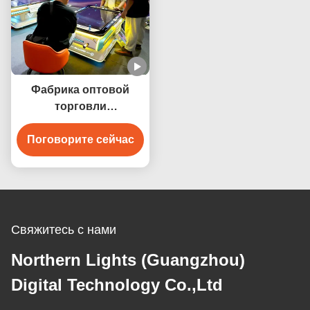
игровой площадку
Фабрика оптовой
торговли
помещенными
Поговорите сейчас
спортивными
развлечениями 3D
виртуальная
реальность Бильярд
игровой автомат
Свяжитесь с нами
Northern Lights (Guangzhou)
Digital Technology Co.,Ltd