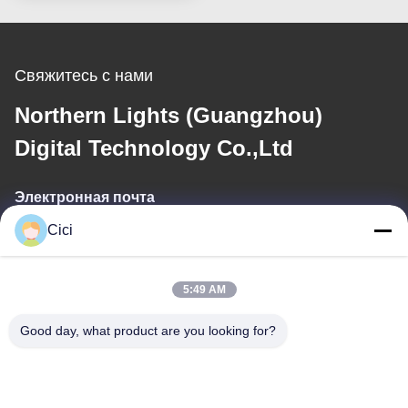
Свяжитесь с нами
Northern Lights (Guangzhou)
Digital Technology Co.,Ltd
Электронная почта
Cici
sales03@bjgprojection.com
5:49 AM
Наш адрес
Good day, what product are you looking for?
Адрес
Подразделение А 101, здание 3С, Хуачуангль, дорога Хуатенг,
район Панью, город Гуанчжоу, Китай