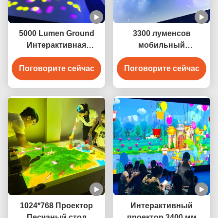
5000 Lumen Ground
3300 луменсов
Интерактивная
мобильный
проекционная игра
интерактивный
Поговорите сейчас
Поговорите сейчас
полный проектор
игровой план для
детей
1024*768 Проектор
Интерактивный
Песчаный стол
проектор 3400 мм