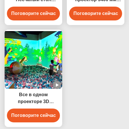
Интерактивная
игровая система
проекционная игра
Поговорите сейчас
Магическая живопись
Поговорите сейчас
3400 люмен
для детей
Все в одном
проекторе 3D
интерактивный видео
Стены Стреш-Болл
Поговорите сейчас
Проекция