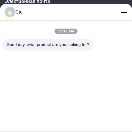
Электронная почта
Cici
sales03@bjgprojection.com
12:18 AM
Наш адрес
Good day, what product are you looking for?
Адрес
Подразделение А 101, здание 3С, Хуачуангль, дорога Хуатенг,
район Панью, город Гуанчжоу, Китай
Телефон
0086-19128770167
Политика конфиденциальности
|
Карта сайта
Качество Китая хорошее Интерактивная проекция на стене