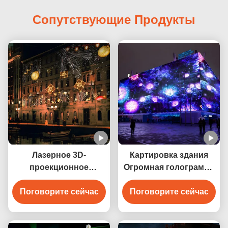
Сопутствующие Продукты
Лазерное 3D-
Картировка здания
проекционное
Огромная голограмма
отображение Pro
3D Голографическая
Поговорите сейчас
Внешнее
Поговорите сейчас
система Проекция
водонепроницаемое
Динамическая
отображение стен
наружная